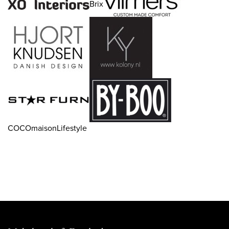
Brix
COCOmaisonLifestyle