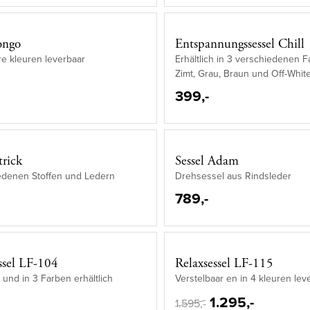
ongo
Entspannungssessel Chill
e kleuren leverbaar
Erhältlich in 3 verschiedenen F
Zimt, Grau, Braun und Off-Whit
399,-
trick
Sessel Adam
iedenen Stoffen und Ledern
Drehsessel aus Rindsleder
789,-
ssel LF-104
Relaxsessel LF-115
r und in 3 Farben erhältlich
Verstelbaar en in 4 kleuren lev
1.295,-
1.595,-