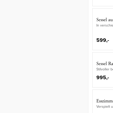
Sessel au
In verschi
599,-
Sessel R
Stilvoller
995,-
Esszimme
Verspielt 