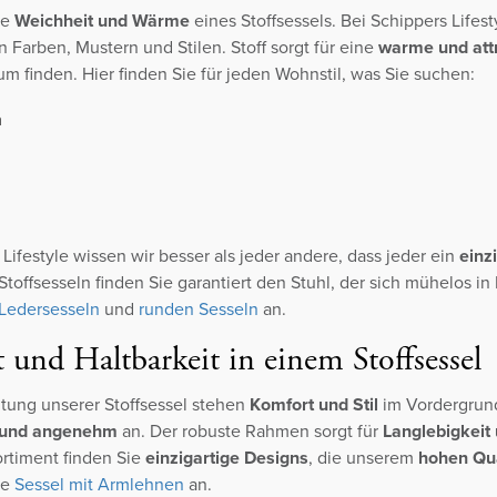
ie
Weichheit und Wärme
eines Stoffsessels. Bei Schippers Lifes
 Farben, Mustern und Stilen. Stoff sorgt für eine
warme und attr
m finden. Hier finden Sie für jeden Wohnstil, was Sie suchen:
h
Lifestyle wissen wir besser als jeder andere, dass jeder ein
einz
 Stoffsesseln finden Sie garantiert den Stuhl, der sich mühelos i
Ledersesseln
und
runden Sesseln
an.
und Haltbarkeit in einem Stoffsessel
ltung unserer Stoffsessel stehen
Komfort und Stil
im Vordergrund
 und angenehm
an. Der robuste Rahmen sorgt für
Langlebigkeit
rtiment finden Sie
einzigartige Designs
, die unserem
hohen Qua
re
Sessel mit Armlehnen
an.