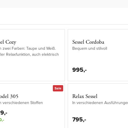
sel Cozy
Sessel Cordoba
 in zwei Farben: Taupe und Weiß.
Bequem und stilvoll
ler Relaxfunktion, auch elektrisch
995,-
Sale
odel 305
Relax Sessel
 in verschiedenen Stoffen
In verschiedenen Ausführunge
9,-
795,-
0,-