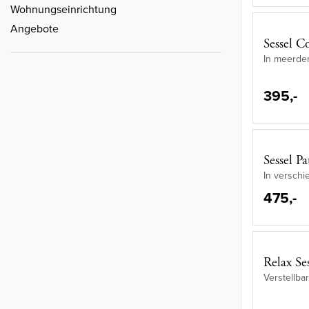
Wohnungseinrichtung
Angebote
Sessel C
In meerder
395,-
Sessel Pa
In versch
475,-
Relax Se
Verstellba