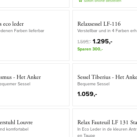
Sofort online bestellen
s eco leder
Relaxsessel LF-116
edenen Farben lieferbar
Verstellbar und in 4 Farben erhä
1.295,-
1.595,-
Sparen 300,-
asmus - Het Anker
Sessel Tiberius - Het Ank
 bequemer Sessel
Bequeme Sessel
1.059,-
rstuhl Louvre
Relax Fauteuil LF 131 St
und komfortabel
In Eco Leder in de kleuren Ant
en Taupe