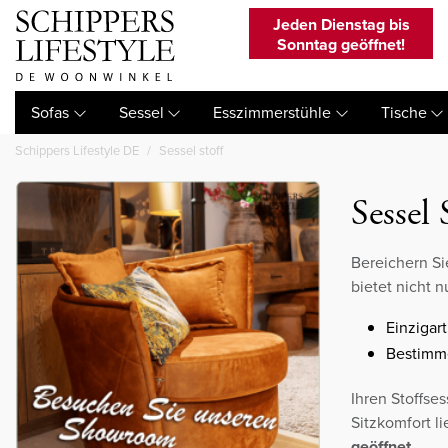
Jeden Dienstag bis
Sonntag geöffnet!
Sofas
Sessel
Esszimmerstühle
Tische
Schippers Lifestyle DE
Sessel stoff
Sessel 
Bereichern S
bietet nicht 
Einzigar
Bestimme
Ihren Stoffses
Sitzkomfort l
geöffnet
.