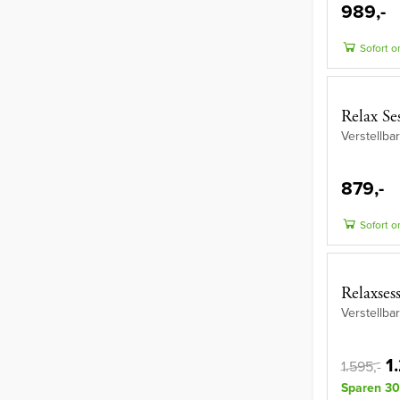
989,-
Sofort o
Relax Se
Verstellba
879,-
Sofort o
Relaxses
Verstellba
1
1.595,-
Sparen 30