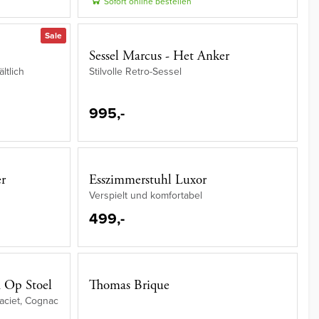
Sofort online bestellen
Sale
Sessel Marcus - Het Anker
ltlich
Stilvolle Retro-Sessel
995,-
er
Esszimmerstuhl Luxor
Verspielt und komfortabel
499,-
a Op Stoel
Thomas Brique
raciet, Cognac