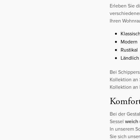
Erleben Sie d
verschiedenen
Ihren Wohnrau
Klassisc
Modern
Rustikal
Ländlich
Bei Schippers 
Kollektion an
Kollektion an
Komfort 
Bei der Gesta
Sessel
weich
In unserem So
Sie sich unse