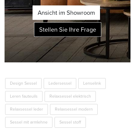
Ansicht im Showroom
Stellen Sie Ihre Frage
Design Sessel
Ledersessel
Lenselink
Leren fauteuils
Relaxsessel elektrisch
Relaxsessel leder
Relaxsessel modern
Sessel mit armlehne
Sessel stoff