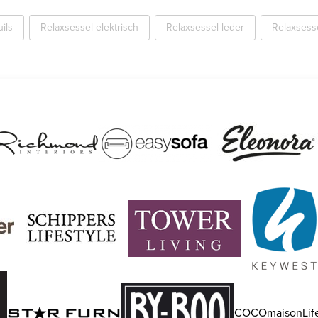
ils
Relaxsessel elektrisch
Relaxsessel leder
Relaxsess
COCOmaisonLife