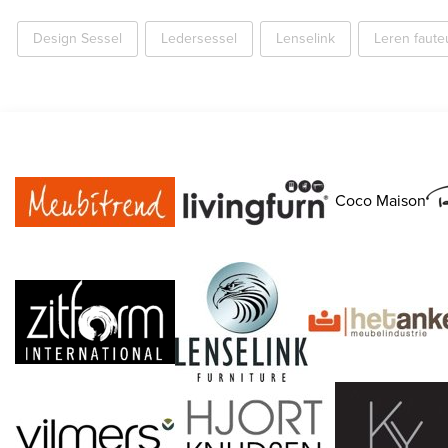
Design Sessel
Ledersessel
Lenselink
Leren fauteu
Coco Maison