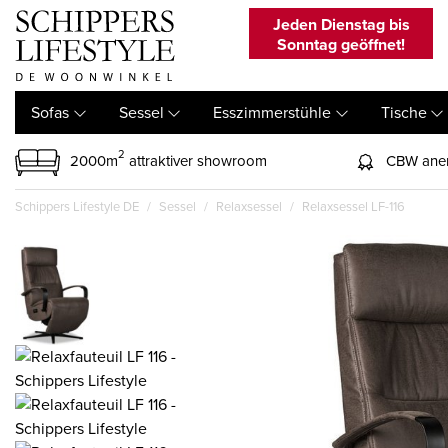
Jeden Dienstag bis
Sonntag geöffnet!
Sofas
Sessel
Esszimmerstühle
Tische
2
2000m
attraktiver showroom
CBW aner
Schippers Lifestyle DE
Sessel
Relaxsessel
Relaxsessel LF-116