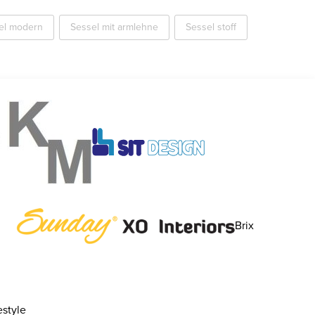
el modern
Sessel mit armlehne
Sessel stoff
Brix
style