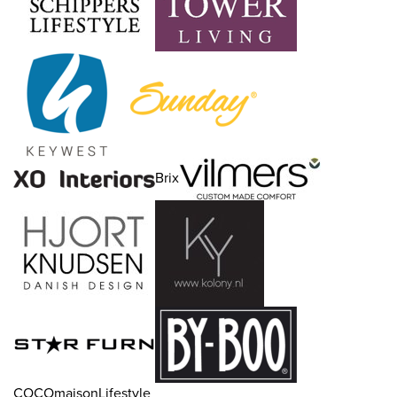
Brix
COCOmaisonLifestyle