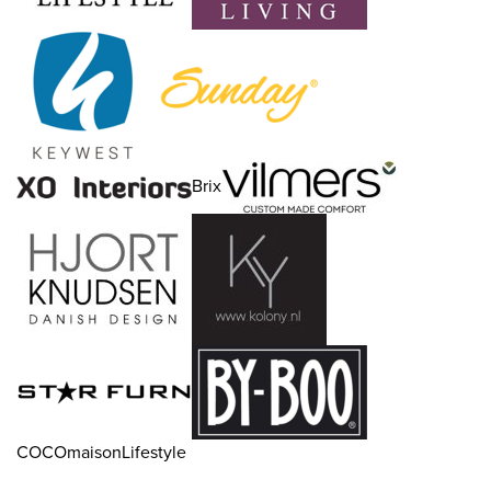
Brix
COCOmaisonLifestyle