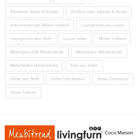
Elemente Sofas Ecksofas
Großes oder kleines Ecksofa
Industriedesign Möbel holland
Loungesofa aus Leder
Loungesofa aus Stoff
Luxus sofas
Möbel holland
Möbelgeschäft Niederlande
Möbelhaus Niederlande
Möbelladen Niederlande
Sofa aus leder
Sofas aus Stoff
Sofas Het Ankers
Sofas Overijssel
Sofas Twente
Coco Maison