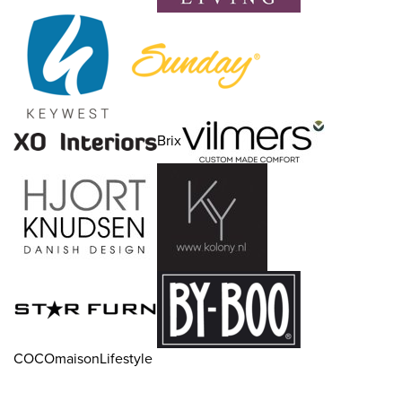
Brix
COCOmaisonLifestyle