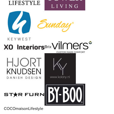
Brix
COCOmaisonLifestyle