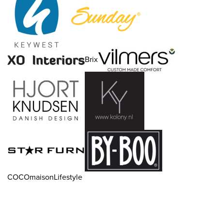
Brix
COCOmaisonLifestyle