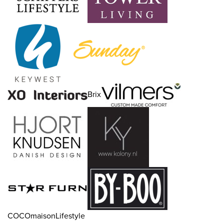
Brix
COCOmaisonLifestyle