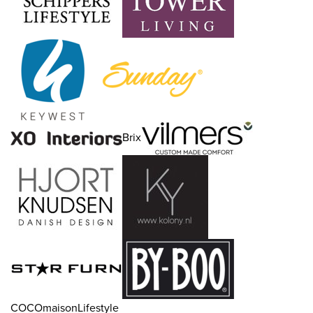
Brix
COCOmaisonLifestyle