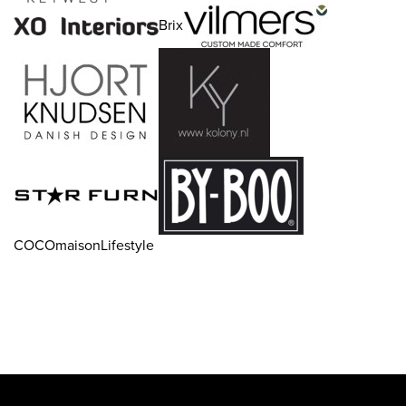
Brix
COCOmaisonLifestyle