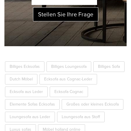
Stellen Sie Ihre Frage
Billiges Ecksofas
Billiges Loungesofa
Billiges Sofa
Dutch Möbel
Ecksofa aus Cognac-Leder
Ecksofa aus Leder
Ecksofa Cognac
Elemente Sofas Ecksofas
Großes oder kleines Ecksofa
Loungesofa aus Leder
Loungesofa aus Stoff
Luxus sofas
Möbel holland online