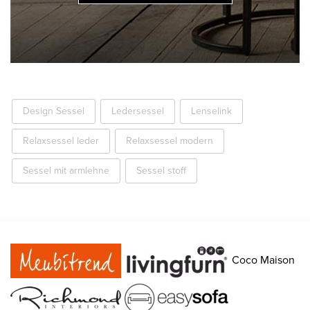
Design Sessel
Ledersessel
Lenselink
Relaxsessel leder
Relaxsessel modern
Sessel mit armlehne
Sessel stoff
Coco Maison