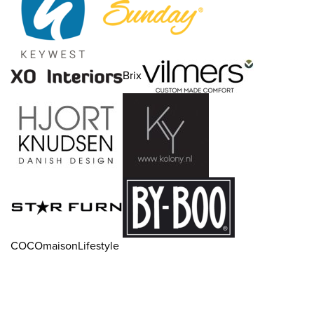
Brix
COCOmaisonLifestyle