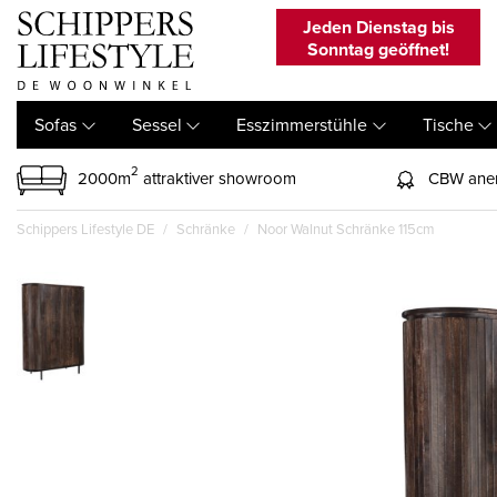
Jeden Dienstag bis
Sonntag geöffnet!
Sofas
Sessel
Esszimmerstühle
Tische
2
2000m
attraktiver showroom
CBW aner
Schippers Lifestyle DE
Schränke
Noor Walnut Schränke 115cm