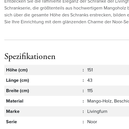
Entdecken Sie die raffinierte Eleganz der Schränke der Living
Schrankserie, die größtenteils aus hochwertigem Mangoholz 
sich über die gesamte Höhe des Schranks erstrecken, bilden e
Sie Ihre Einrichtung mit dem glänzenden Charme der Noor-Seri
Spezifikationen
Höhe (cm)
:
151
Länge (cm)
:
43
Breite (cm)
:
115
Material
:
Mango-Holz, Beschic
Marke
:
Livingfurn
Serie
:
Noor