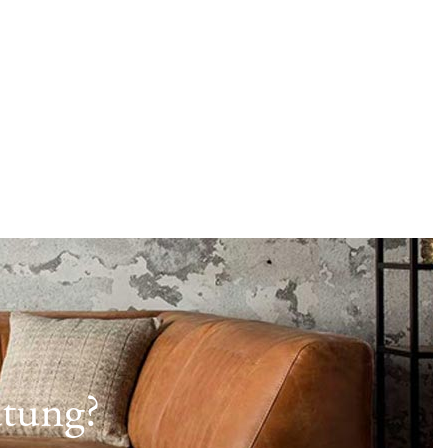
atung?