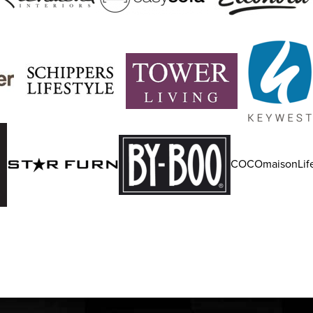
COCOmaisonLife