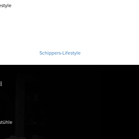
style
Schippers-Lifestyle
l
stühle