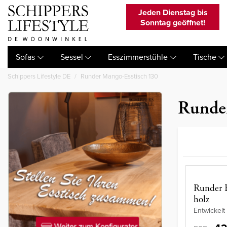
Jeden Dienstag bis
Sonntag geöffnet!
Sofas
Sessel
Esszimmerstühle
Tische
Schippers Lifestyle DE
Runder Mango-Esstisch 130
Runde
Runder E
holz
Entwickelt