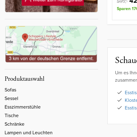
42
595,-
Sparen 17
Schaue
Um es Ihn
Produktauswahl
zusammeng
Sofas
Essti
Sessel
Klost
Esszimmerstühle
Essti
Tische
Schränke
Lampen und Leuchten