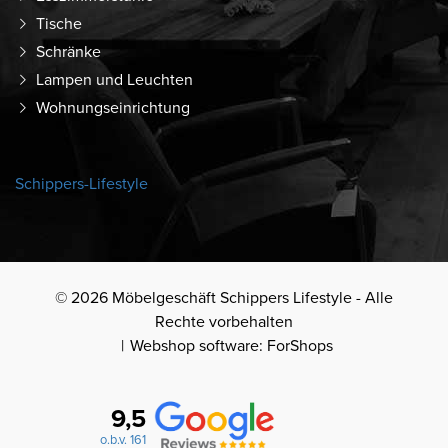
Tische
Schränke
Lampen und Leuchten
Wohnungseinrichtung
Schippers-Lifestyle
© 2026 Möbelgeschäft Schippers Lifestyle - Alle
Rechte vorbehalten
Webshop software: ForShops
9,5
o.b.v. 161