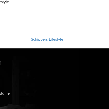
style
Schippers-Lifestyle
l
stühle