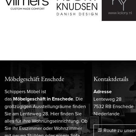
Möbelgeschäft Enschede
Kontaktdetails
Schippers Möbel ist
Adresse
das
Möbelgeschäft in Enschede
. Die
Lenteweg 28
großzügigen Ausstellungräume finden
7532 RB Enschede
Sie am Lenteweg 28. Hier finden Sie
Niederlande
alles für ihre Wohnungseinrichtung. Ob
Sie ihr Esszimmer oder Wohnzimmer
Route zu unse
mit neuen Stühlen oder einem Sofa