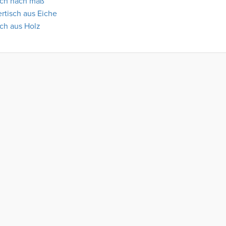
sch nach maß
ertisch aus Eiche
sch aus Holz