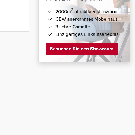
2
2000m
attraktiver showroom
CBW anerkanntes Möbelhaus
3 Jahre Garantie
Einzigartiges Einkaufserlebnis
Besuchen Sie den Showroom