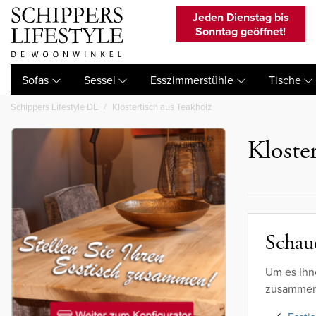
Jeden Dienstag bis
Sonntag geöffnet!
Sofas
Sessel
Esszimmerstühle
Tische
Schippers Lifestyle DE
Klostertisch aus Teakholz
Kloste
Schaue
Um es Ihn
zusammeng