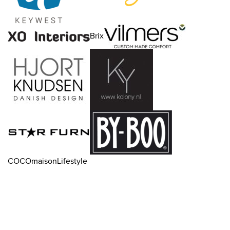
Brix
COCOmaisonLifestyle