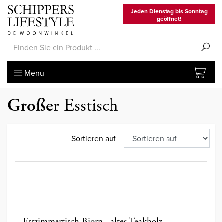
Jeden Dienstag bis Sonntag
geöffnet!
Menu
Großer
Esstisch
Sortieren auf
Esszimmertisch Bjorn - altes Teakholz