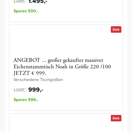
1.495,-
1.995,-
Sparen 500,-
Sale
ANGEBOT ... großer gekaufter massiver
Eichenstammtisch Noah in Größe 220 /100
JETZT € 999.
Verschiedene Tischgrößen
999,-
1.595,-
Sparen 596,-
Sale