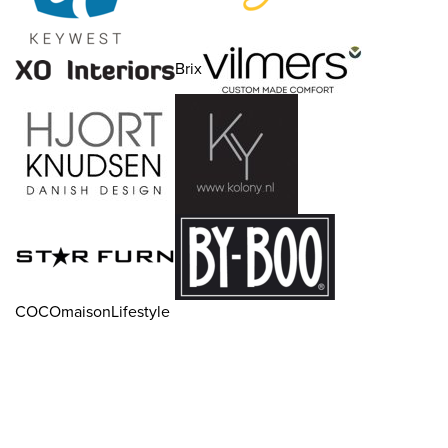
Brix
COCOmaisonLifestyle