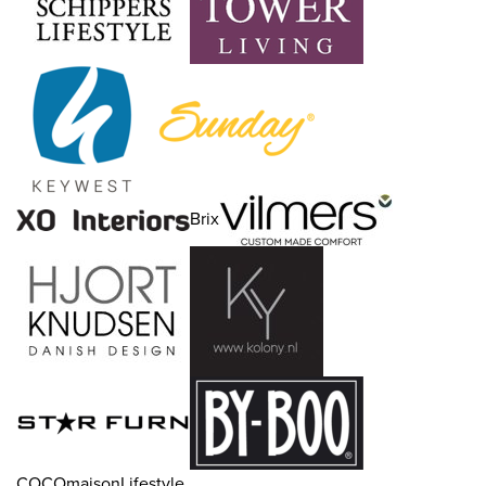
Brix
COCOmaisonLifestyle