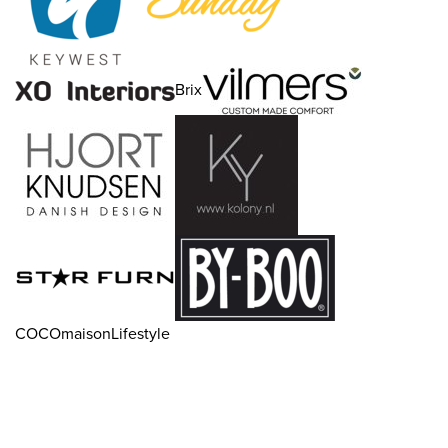
Brix
COCOmaisonLifestyle