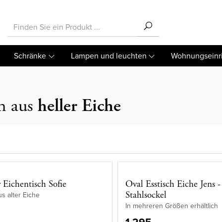
Schränke
Lampen und leuchten
Wohnungseinr
ch aus
heller Eiche
 Eichentisch Sofie
Oval Esstisch Eiche Jens -
Stahlsockel
us alter Eiche
In mehreren Größen erhältlich
1.295,-