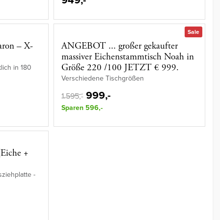
Sale
aron – X-
ANGEBOT ... großer gekaufter
massiver Eichenstammtisch Noah in
Größe 220 /100 JETZT € 999.
lich in 180
Verschiedene Tischgrößen
999,-
1.595,-
Sparen 596,-
(Eiche +
sziehplatte -