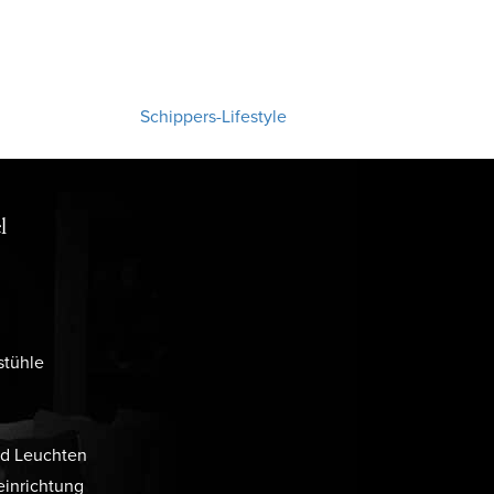
Schippers-Lifestyle
l
stühle
d Leuchten
inrichtung