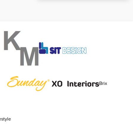
Brix
style