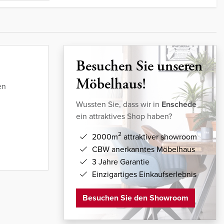
Besuchen Sie unseren
Möbelhaus!
en
Wussten Sie, dass wir in
Enschede
ein attraktives Shop haben?
2
2000m
attraktiver showroom
CBW anerkanntes Möbelhaus
3 Jahre Garantie
Einzigartiges Einkaufserlebnis
Besuchen Sie den Showroom