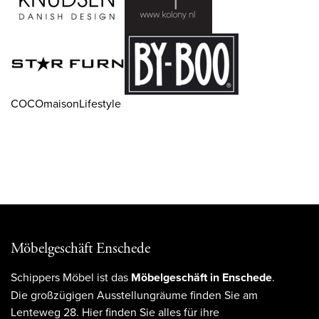
COCOmaisonLifestyle
Möbelgeschäft Enschede
Schippers Möbel ist das
Möbelgeschäft in Enschede
.
Die großzügigen Ausstellungräume finden Sie am
Lenteweg 28. Hier finden Sie alles für ihre