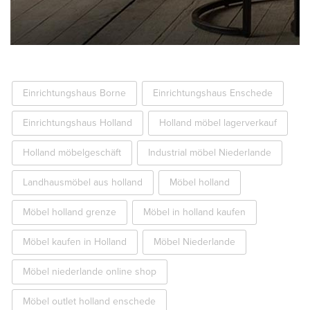
Einrichtungshaus Borne
Einrichtungshaus Enschede
Einrichtungshaus Holland
Holland möbel lagerverkauf
Holland möbelgeschäft
Industrial möbel Niederlande
Landhausmöbel aus holland
Möbel holland
Möbel holland grenze
Möbel in holland kaufen
Möbel kaufen in Holland
Möbel Niederlande
Möbel niederlande online shop
Möbel outlet holland enschede