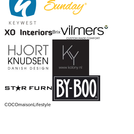
Brix
COCOmaisonLifestyle