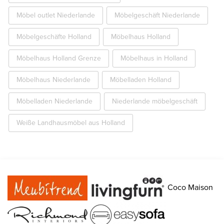
Möbel outlet Niederlande
Möbelgeschäft Niederlande
Möbelgeschäfte Holland
Möbelhaus Holland
Möbelhaus Holland Grenze
Möbelhaus in Holland
Möbelhaus Niederlande
Möbelladen Holland
Möbelladen Niederlande
Niederlande möbelgeschäft
Weiße Landhausmöbel aus Holland
Coco Maison