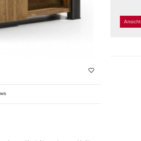
Ansich
ews