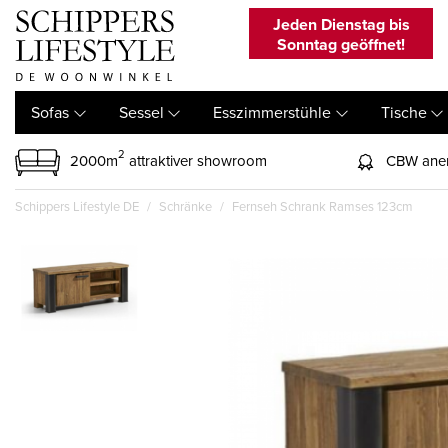
Jeden Dienstag bis
Sonntag geöffnet!
Sofas
Sessel
Esszimmerstühle
Tische
2
2000m
attraktiver showroom
CBW aner
Schippers Lifestyle DE
Schränke
Fernseh Schrank Ramses 123cm