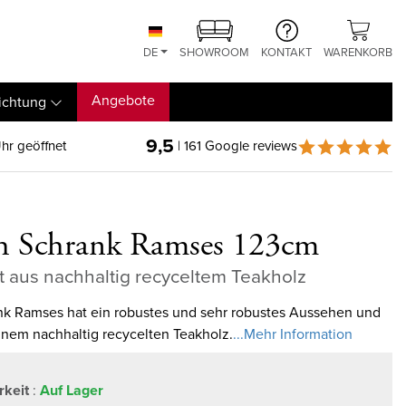
DE
SHOWROOM
KONTAKT
WARENKORB
Angebote
ichtung
9,5
hr geöffnet
| 161 Google reviews
h Schrank Ramses 123cm
t aus nachhaltig recyceltem Teakholz
nk Ramses hat ein robustes und sehr robustes Aussehen und
inem nachhaltig recycelten Teakholz.
...Mehr Information
rkeit
:
Auf Lager