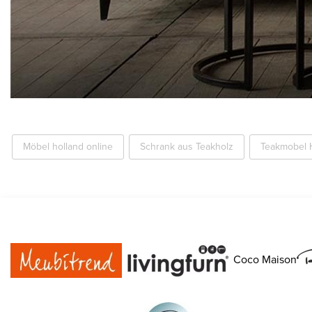
Möbel holland online
Schrank aus Teakholz
Teakmobel 
Coco Maison