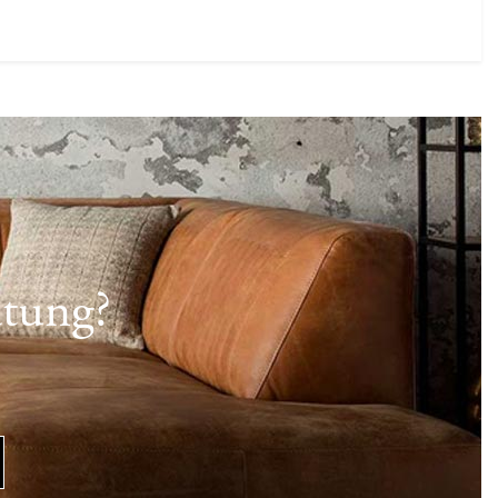
atung?