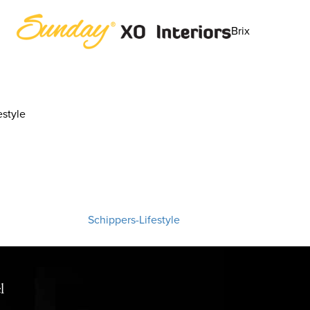
Brix
style
Schippers-Lifestyle
l